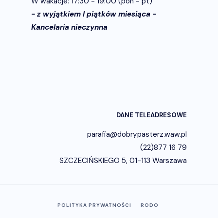
W wakacje: 17:30 - 19:00 (pon - pt)
- z wyjątkiem I piątków miesiąca -
Kancelaria nieczynna
DANE TELEADRESOWE
parafia@dobrypasterz.waw.pl
(22)877 16 79
SZCZECIŃSKIEGO 5, 01-113 Warszawa
POLITYKA PRYWATNOŚCI
RODO