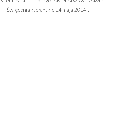
zydent Parafii Dobrego Pasterza w Warszawie
Święcenia kapłańskie 24 maja 2014r.