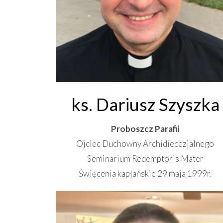
ks. Dariusz Szyszka
Proboszcz Parafii
Ojciec Duchowny Archidiecezjalnego
Seminarium Redemptoris Mater
Święcenia kapłańskie 29 maja 1999r.