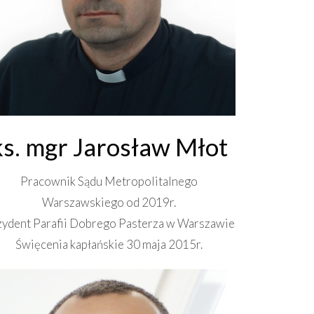
ks. mgr Jarosław Młot
Pracownik Sądu Metropolitalnego
Warszawskiego od 2019r.
zydent Parafii Dobrego Pasterza w Warszawie
Święcenia kapłańskie 30 maja 2015r.