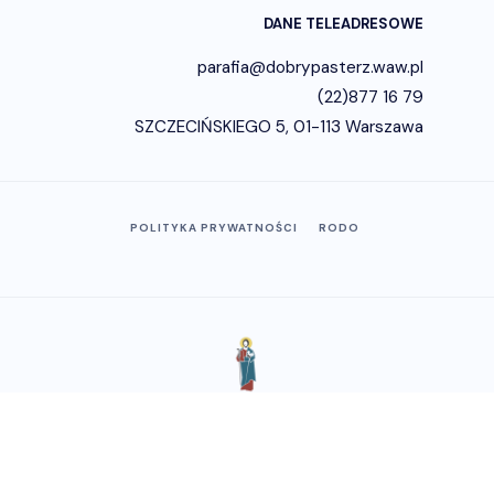
DANE TELEADRESOWE
parafia@dobrypasterz.waw.pl
(22)877 16 79
SZCZECIŃSKIEGO 5, 01-113 Warszawa
POLITYKA PRYWATNOŚCI
RODO
Copyright © 2023 - Parafia
Dobrego Pasterza na Woli.
Wykonanie:
ITKreatywni.pl