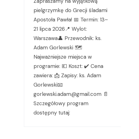
Zapraszamy na wyjątkową
pielgrzymkę do Grecji śladami
Apostoła Pawła! 📅 Termin: 13–
21 lipca 2026📍 Wylot:
Warszawa👤 Przewodnik: ks.
Adam Gorlewski 🗺️
Najważniejsze miejsca w
programie: 💶 Koszt: ✔️ Cena
zawiera: 📩 Zapisy: ks. Adam
Gorlewski📧
gorlewski.adam@gmail.com 📄
Szczegółowy program
dostępny tutaj: