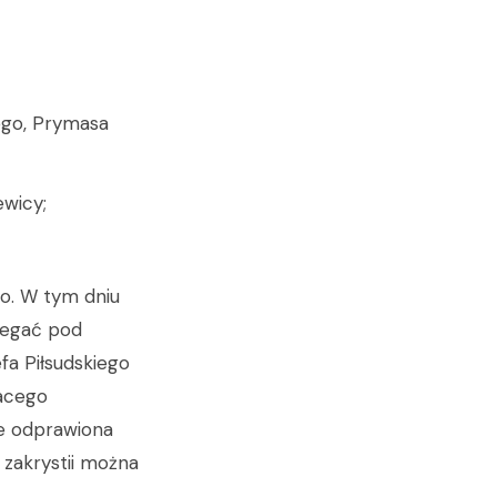
ego, Prymasa
ewicy;
o. W tym dniu
biegać pod
fa Piłsudskiego
nacego
ie odprawiona
 zakrystii można