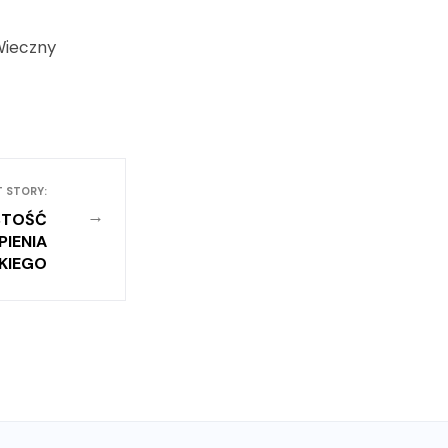
Wieczny
T STORY:
→
STOŚĆ
IENIA
KIEGO