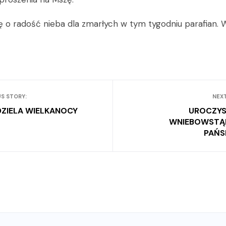
 o radość nieba dla zmarłych w tym tygodniu parafian. 
S STORY:
NEX
DZIELA WIELKANOCY
UROCZY
WNIEBOWSTĄP
PAŃS