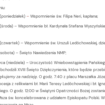
iu:
(poniedziałek)
–
Wspomnienie św. Filipa Neri, kapłana;
 (środa) – Wspomnienie bł. Kardynała Stefana Wyszyński
(czwartek) – Wspomnienie św. Urszuli Ledóchowskiej, dzi
(sobota) – Święto Nawiedzenia NMP;
ca (niedziela) – Uroczystość Wniebowstąpienia Pańskieg
chodzili XVIII Święto Dziękczynienia, które będzie prze
ękujemy za nadzieję
. O godz. 7:40 z placu Marszałka Józe
cesja z relikwiami bł. Marii Teresy Ledóchowskiej i bł. Ig
ego. O godz. 12:00 w Świątyni Opatrzności Bożej zostan
sza św. koncelebrowana z udziałem Episkopatu Polski. W
proszenia na Mszę.