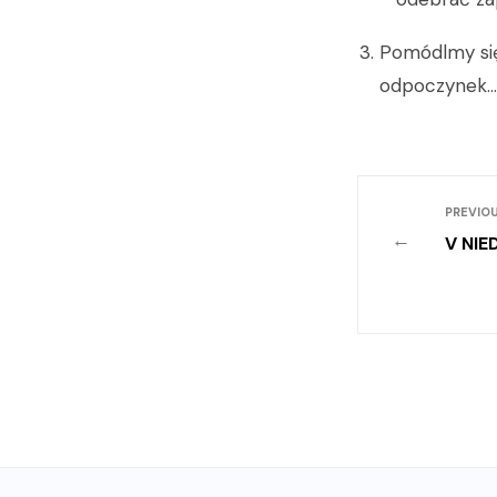
Pomódlmy się
odpoczynek…
PREVIOU
←
V NIE