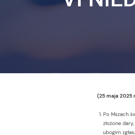
(25 maja 2025 r
Po Mszach św
złożone dary
ubogim zgłas