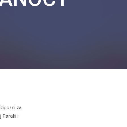
zięczni za
arafii i