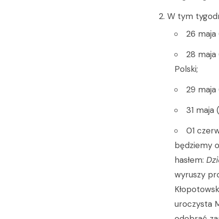
W tym tygodn
26 maja 
28 maja
Polski;
29 maja 
31 maja 
01 czerw
będziemy ob
hasłem:
Dzi
wyruszy pro
Kłopotowski
uroczysta M
odebrać za