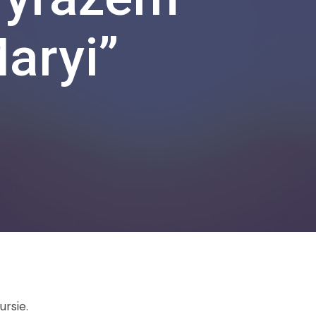
aryi”
ursie.