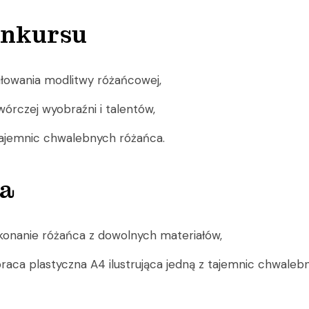
onkursu
iłowania modlitwy różańcowej,
órczej wyobraźni i talentów,
ajemnic chwalebnych różańca.
a
konanie różańca z dowolnych materiałów,
praca plastyczna A4 ilustrująca jedną z tajemnic chwaleb