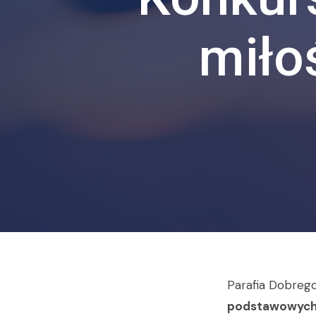
miło
Parafia Dobreg
podstawowych o