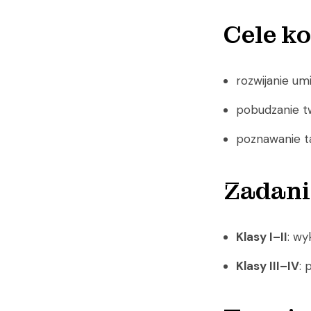
Cele k
rozwijanie um
pobudzanie tw
poznawanie t
Zadani
Klasy I–II
: wy
Klasy III–IV
: 