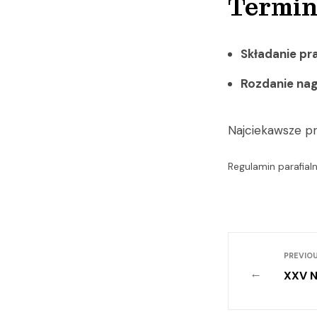
Termi
Składanie pr
Rozdanie na
Najciekawsze p
Regulamin parafial
PREVIOU
←
XXV N