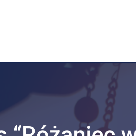
s “Różaniec 