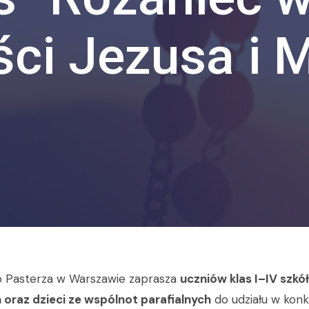
ści Jezusa i M
o Pasterza w Warszawie zaprasza
uczniów klas I–IV szkół
raz dzieci ze wspólnot parafialnych
do udziału w konk