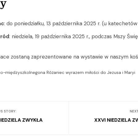
ny
ac
: do poniedziałku, 13 października 2025 r. (u katechetów 
gród
: niedziela, 19 października 2025 r., podczas Mszy Święt
race zostaną zaprezentowane na wystawie w naszym kośc
no-międzyszkolnegona Różaniec wyrazem miłości do Jezusa i Maryi
S STORY:
NEX
IEDZIELA ZWYKŁA
XXVI NIEDZIELA 