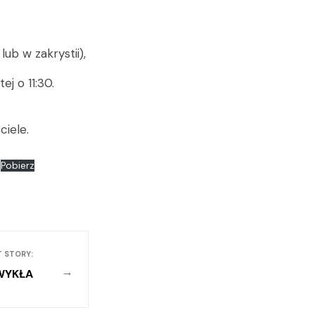
lub w zakrystii),
ej o 11:30.
iele.
Pobierz
T STORY:
→
ZWYKŁA