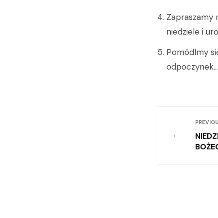
Zapraszamy n
niedziele i ur
Pomódlmy się
odpoczynek…
PREVIOU
←
NIEDZ
BOŻE