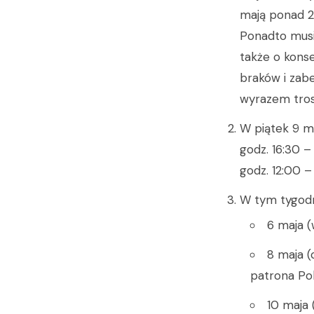
mają ponad 25
Ponadto musi
także o konse
braków i zabe
wyrazem tros
W piątek 9 ma
godz. 16:30 –
godz. 12:00 –
W tym tygodn
6 maja 
8 maja (
patrona Pols
10 maja 