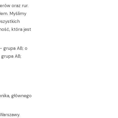
erów oraz rur.
łem. Myślimy
wszystkich
ość, która jest
 – grupa AB; o
– grupa AB;
nnika, głównego
 Warszawy.