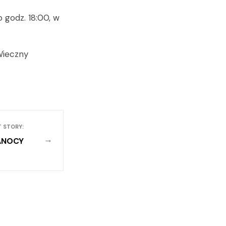
godz. 18:00, w
Wieczny
T STORY:
→
KANOCY