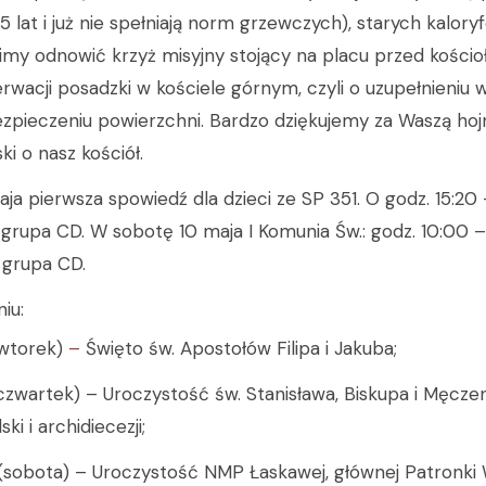
 lat i już nie spełniają norm grzewczych), starych kaloryf
my odnowić krzyż misyjny stojący na placu przed kościo
rwacji posadzki w kościele górnym, czyli o uzupełnieniu 
zpieczeniu powierzchni. Bardzo dziękujemy za Waszą hojn
ki o nasz kościół.
ja pierwsza spowiedź dla dzieci ze SP 351. O godz. 15:20
 grupa CD. W sobotę 10 maja I Komunia Św.: godz. 10:00 
 grupa CD.
iu:
(wtorek)
–
Święto św. Apostołów Filipa i Jakuba;
czwartek) – Uroczystość św. Stanisława, Biskupa i Męcze
ki i archidiecezji;
(sobota) – Uroczystość NMP Łaskawej, głównej Patronki