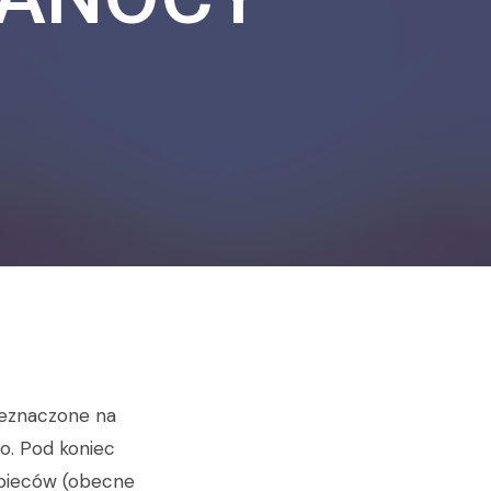
rzeznaczone na
go. Pod koniec
 pieców (obecne