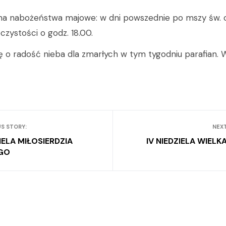
a nabożeństwa majowe: w dni powszednie po mszy św. o 
oczystości o godz. 18.00.
 o radość nieba dla zmarłych w tym tygodniu parafian. 
S STORY:
NEX
IELA MIŁOSIERDZIA
IV NIEDZIELA WIEL
GO